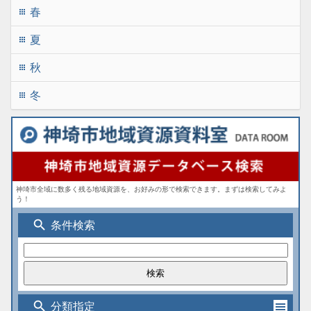
春
apps
夏
apps
秋
apps
冬
apps
神埼市全域に数多く残る地域資源を、お好みの形で検索できます。まずは検索してみよ
う！
search
条件検索
search
分類指定