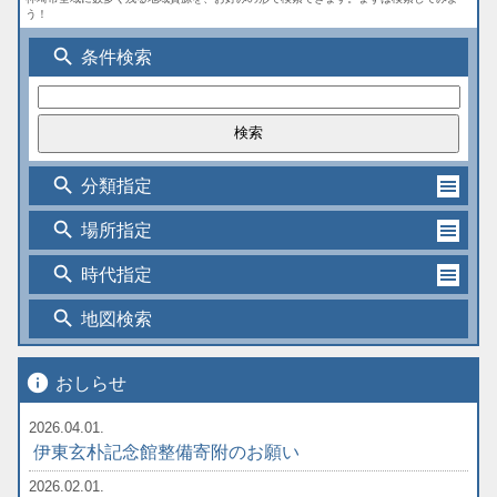
う！
search
条件検索
search
分類指定
search
場所指定
search
時代指定
search
地図検索
info
おしらせ
2026.04.01.
伊東玄朴記念館整備寄附のお願い
2026.02.01.