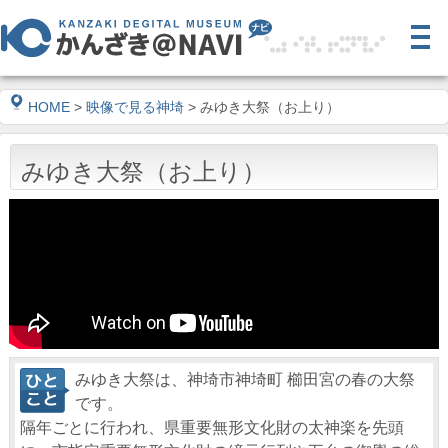
HOME
>
映像で見る神埼
> みゆき大祭（お上り）
みゆき大祭（お上り）
みゆき大祭は、神埼市神埼町 櫛田宮の春の大祭
です。
隔年ごとに行われ、県重要無形文化財の太神楽を先頭