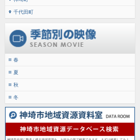
千代田町
location_on
春
apps
夏
apps
秋
apps
冬
apps
神埼市全域に数多く残る地域資源を、お好みの形で検索できます。まずは検索してみよ