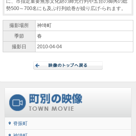
に、市指定重要無形文化財の締元行列や五台の御輿の総
勢500～700名にも及ぶ行列絵巻が繰り広げ-られます。
撮影場所
神埼町
季節
春
撮影日
2010-04-04
脊振町
location_on
神埼町
location_on