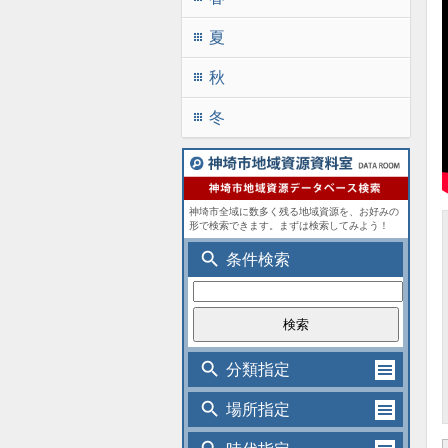
夏
apps
秋
apps
冬
apps
神埼市全域に数多く残る地域資源を、お好みの
形で検索できます。まずは検索してみよう！
search
条件検索
search
分類指定
search
場所指定