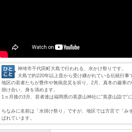
神埼市千代田町大島で行われる、水かけ祭りです。
大島で約220年以上昔から受け継がれている伝統行事
地区の若者たちが豊作や無病息災を祈り、2月、真冬の厳寒
掛け合い、身を清めます。
1ヵ月後の3月、若者達は福岡県の英彦山神社に"英彦山詣で"
ちなみに名前は「水掛け祭り」ですが、地区では方言で「み
ばれています。