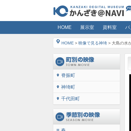
HOME
展示室
資料室
パ
HOME
>
映像で見る神埼
> 大島の水
脊振町
location_on
神埼町
location_on
千代田町
location_on
春
apps