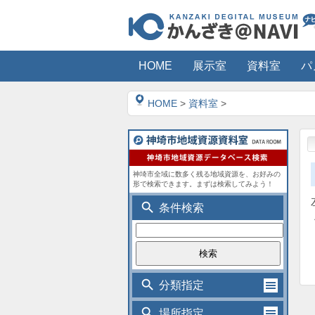
HOME
展示室
資料室
パ
HOME
>
資料室
>
神埼市全域に数多く残る地域資源を、お好みの
形で検索できます。まずは検索してみよう！
search
条件検索
search
分類指定
search
場所指定