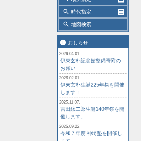
search
時代指定
search
地図検索
info
おしらせ
2026.04.01.
伊東玄朴記念館整備寄附の
お願い
2026.02.01.
伊東玄朴生誕225年祭を開催
します！
2025.11.07.
吉田絃二郎生誕140年祭を開
催します。
2025.09.22.
令和７年度 神埼塾を開催し
ます。