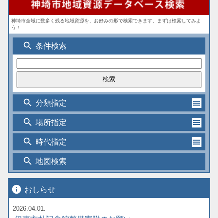
神埼市全域に数多く残る地域資源を、お好みの形で検索できます。まずは検索してみよ
う！
search
条件検索
search
分類指定
search
場所指定
search
時代指定
search
地図検索
info
おしらせ
2026.04.01.