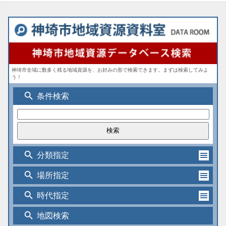
神埼市全域に数多く残る地域資源を、お好みの形で検索できます。まずは検索してみよ
う！
search
条件検索
search
分類指定
search
場所指定
search
時代指定
search
地図検索