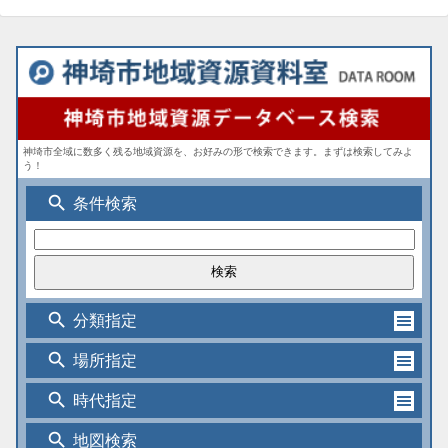
神埼市全域に数多く残る地域資源を、お好みの形で検索できます。まずは検索してみよ
う！
search
条件検索
search
分類指定
search
場所指定
search
時代指定
search
地図検索