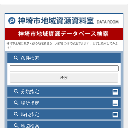
神埼市全域に数多く残る地域資源を、お好みの形で検索できます。まずは検索してみよ
う！
search
条件検索
search
分類指定
search
場所指定
search
時代指定
search
地図検索