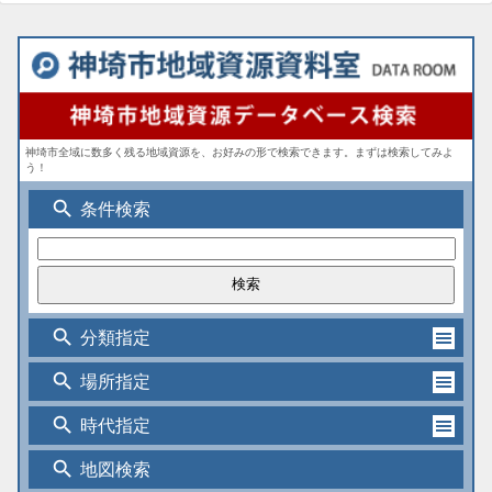
神埼市全域に数多く残る地域資源を、お好みの形で検索できます。まずは検索してみよ
う！
search
条件検索
search
分類指定
search
場所指定
search
時代指定
search
地図検索