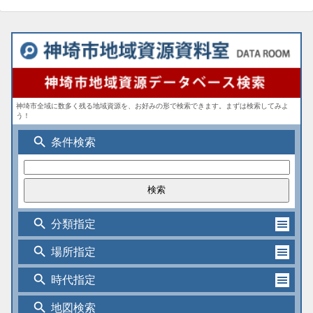
神埼市全域に数多く残る地域資源を、お好みの形で検索できます。まずは検索してみよ
う！
search
条件検索
search
分類指定
search
場所指定
search
時代指定
search
地図検索