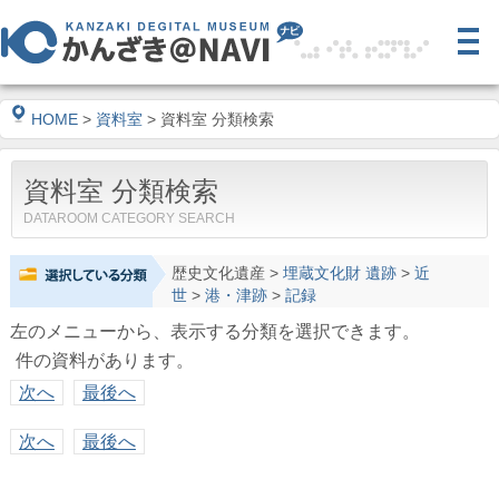
HOME
>
資料室
> 資料室 分類検索
資料室 分類検索
DATAROOM CATEGORY SEARCH
歴史文化遺産
>
埋蔵文化財 遺跡
>
近
世
>
港・津跡
>
記録
左のメニューから、表示する分類を選択できます。
件の資料があります。
次へ
最後へ
次へ
最後へ