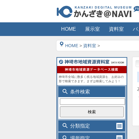
HOME
展示室
資料室
パ
HOME
>
資料室
>
神埼市全域に数多く残る地域資源を、お好みの
形で検索できます。まずは検索してみよう！
search
条件検索
search
分類指定
search
場所指定