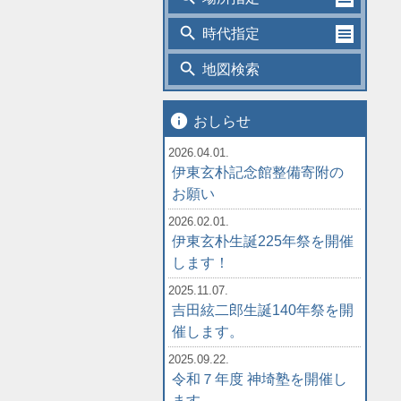
search
時代指定
search
地図検索
info
おしらせ
2026.04.01.
伊東玄朴記念館整備寄附の
お願い
2026.02.01.
伊東玄朴生誕225年祭を開催
します！
2025.11.07.
吉田絃二郎生誕140年祭を開
催します。
2025.09.22.
令和７年度 神埼塾を開催し
ます。