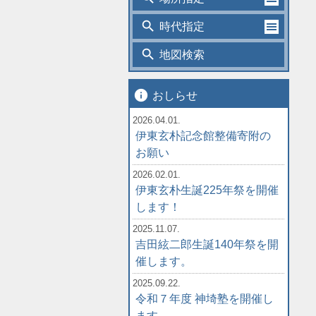
search
時代指定
search
地図検索
info
おしらせ
2026.04.01.
伊東玄朴記念館整備寄附の
お願い
2026.02.01.
伊東玄朴生誕225年祭を開催
します！
2025.11.07.
吉田絃二郎生誕140年祭を開
催します。
2025.09.22.
令和７年度 神埼塾を開催し
ます。