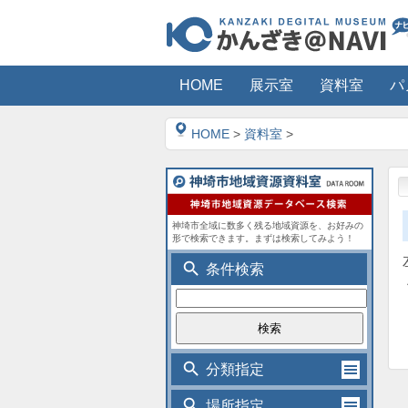
HOME
展示室
資料室
パ
HOME
>
資料室
>
神埼市全域に数多く残る地域資源を、お好みの
形で検索できます。まずは検索してみよう！
search
条件検索
search
分類指定
search
場所指定