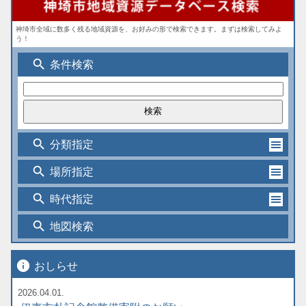
神埼市全域に数多く残る地域資源を、お好みの形で検索できます。まずは検索してみよ
う！
search
条件検索
search
分類指定
search
場所指定
search
時代指定
search
地図検索
info
おしらせ
2026.04.01.