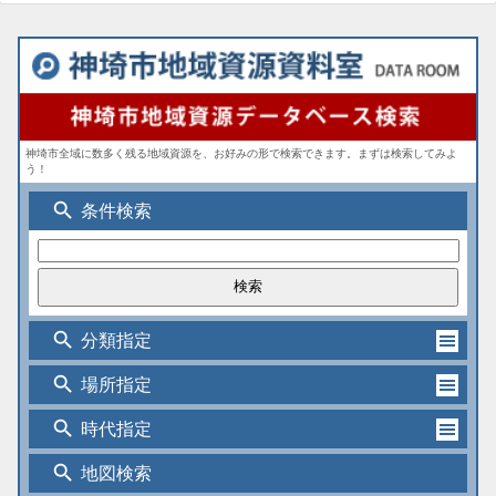
神埼市全域に数多く残る地域資源を、お好みの形で検索できます。まずは検索してみよ
う！
search
条件検索
search
分類指定
search
場所指定
search
時代指定
search
地図検索