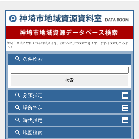
神埼市全域に数多く残る地域資源を、お好みの形で検索できます。まずは検索してみよ
う！
search
条件検索
search
分類指定
search
場所指定
search
時代指定
search
地図検索