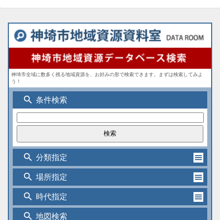
神埼市全域に数多く残る地域資源を、お好みの形で検索できます。まずは検索してみよ
う！
search
条件検索
search
分類指定
search
場所指定
search
時代指定
search
地図検索