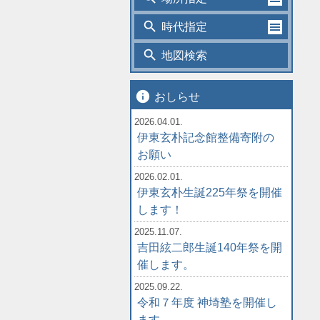
search
時代指定
search
地図検索
info
おしらせ
2026.04.01.
伊東玄朴記念館整備寄附の
お願い
2026.02.01.
伊東玄朴生誕225年祭を開催
します！
2025.11.07.
吉田絃二郎生誕140年祭を開
催します。
2025.09.22.
令和７年度 神埼塾を開催し
ます。