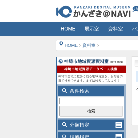
HOME
展示室
資料室
パ
HOME
>
資料室
>
神埼市全域に数多く残る地域資源を、お好みの
形で検索できます。まずは検索してみよう！
search
条件検索
search
分類指定
search
場所指定