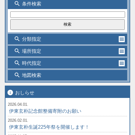
search
条件検索
search
分類指定
search
場所指定
search
時代指定
search
地図検索
info
おしらせ
2026.04.01.
伊東玄朴記念館整備寄附のお願い
2026.02.01.
伊東玄朴生誕225年祭を開催します！