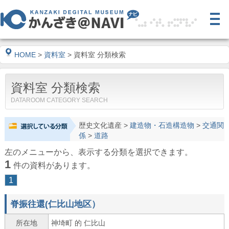
HOME
>
資料室
> 資料室 分類検索
資料室 分類検索
DATAROOM CATEGORY SEARCH
歴史文化遺産
>
建造物・石造構造物
>
交通関
係
>
道路
左のメニューから、表示する分類を選択できます。
1
件の資料があります。
1
脊振往還(仁比山地区）
所在地
神埼町 的 仁比山