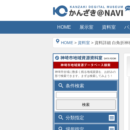
HOME
展示室
資料室
パ
HOME
>
資料室
> 資料詳細 白角折神
神埼市全域に数多く残る地域資源を、お好みの
形で検索できます。まずは検索してみよう！
search
条件検索
search
分類指定
search
場所指定