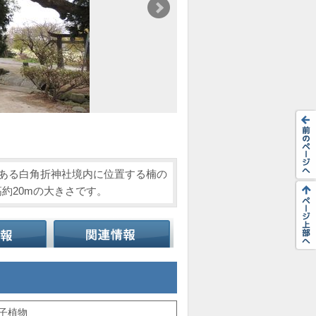
である白角折神社境内に位置する楠の
高約20mの大きさです。
種子植物