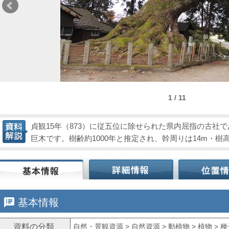
1 / 11
貞観15年（873）に従五位に除せられた県内屈指の古社
巨木です。樹齢約1000年と推定され、幹周りは14m・樹
speaker_notes
基本情報
資料の分類
自然・景観資源 > 自然資源 > 動植物 > 植物 > 