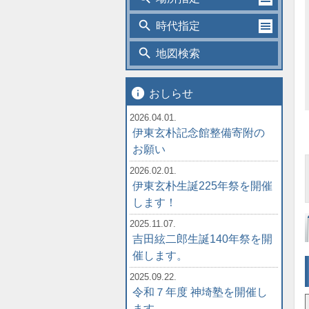
search
時代指定
search
地図検索
info
おしらせ
2026.04.01.
伊東玄朴記念館整備寄附の
お願い
2026.02.01.
伊東玄朴生誕225年祭を開催
します！
2025.11.07.
吉田絃二郎生誕140年祭を開
催します。
2025.09.22.
令和７年度 神埼塾を開催し
ます。