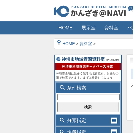
HOME
展示室
資料室
パ
HOME
>
資料室
>
神埼市全域に数多く残る地域資源を、お好みの
形で検索できます。まずは検索してみよう！
search
条件検索
search
分類指定
search
場所指定