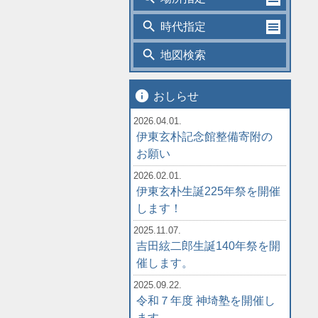
search
時代指定
search
地図検索
info
おしらせ
2026.04.01.
伊東玄朴記念館整備寄附の
お願い
2026.02.01.
伊東玄朴生誕225年祭を開催
します！
2025.11.07.
吉田絃二郎生誕140年祭を開
催します。
2025.09.22.
令和７年度 神埼塾を開催し
ます。