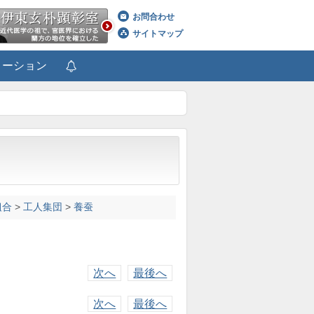
お問合わせ
サイトマップ
メーション
組合
>
工人集団
>
養蚕
次へ
最後へ
次へ
最後へ