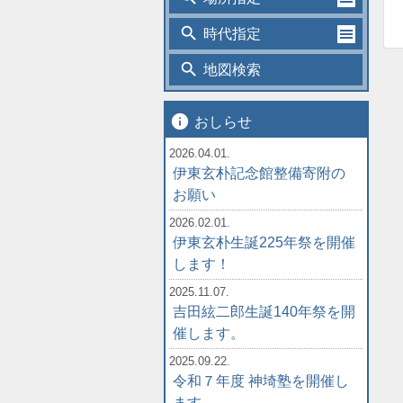
search
時代指定
search
地図検索
info
おしらせ
2026.04.01.
伊東玄朴記念館整備寄附の
お願い
2026.02.01.
伊東玄朴生誕225年祭を開催
します！
2025.11.07.
吉田絃二郎生誕140年祭を開
催します。
2025.09.22.
令和７年度 神埼塾を開催し
ます。