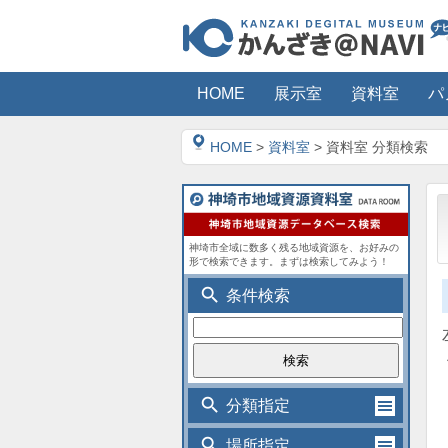
HOME
展示室
資料室
パ
HOME
>
資料室
> 資料室 分類検索
神埼市全域に数多く残る地域資源を、お好みの
形で検索できます。まずは検索してみよう！
search
条件検索
search
分類指定
search
場所指定