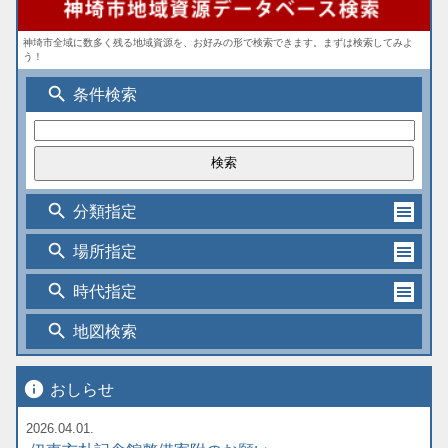
神埼市全域に数多く残る地域資源を、お好みの形で検索できます。まずは検索してみよ
う！
search
条件検索
search
分類指定
search
場所指定
search
時代指定
search
地図検索
info
おしらせ
2026.04.01.