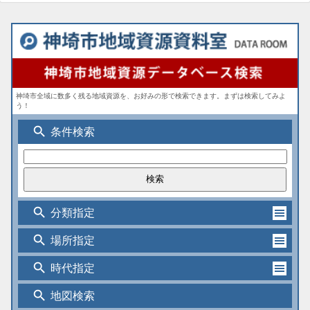
神埼市全域に数多く残る地域資源を、お好みの形で検索できます。まずは検索してみよ
う！
search
条件検索
search
分類指定
search
場所指定
search
時代指定
search
地図検索