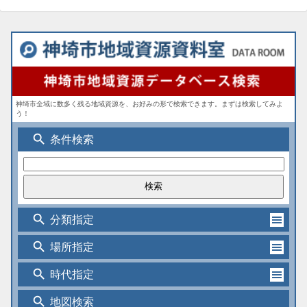
神埼市全域に数多く残る地域資源を、お好みの形で検索できます。まずは検索してみよ
う！
search
条件検索
search
分類指定
search
場所指定
search
時代指定
search
地図検索