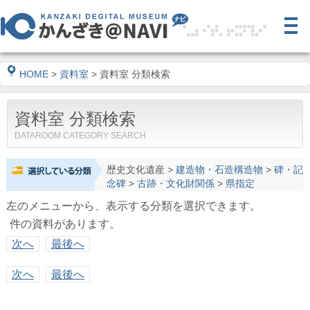
HOME
>
資料室
> 資料室 分類検索
資料室 分類検索
DATAROOM CATEGORY SEARCH
歴史文化遺産
>
建造物・石造構造物
>
碑・記
念碑
>
古跡・文化財関係
>
県指定
左のメニューから、表示する分類を選択できます。
件の資料があります。
次へ
最後へ
次へ
最後へ