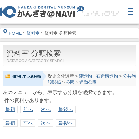
HOME
>
資料室
> 資料室 分類検索
資料室 分類検索
DATAROOM CATEGORY SEARCH
歴史文化遺産
>
建造物・石造構造物
>
公共施
設関係
>
公園
>
運動公園
左のメニューから、表示する分類を選択できます。
件の資料があります。
最初
前へ
次へ
最後へ
最初
前へ
次へ
最後へ