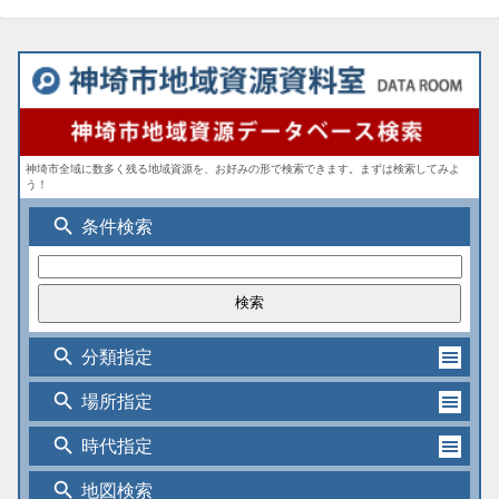
神埼市全域に数多く残る地域資源を、お好みの形で検索できます。まずは検索してみよ
う！
search
条件検索
search
分類指定
search
場所指定
search
時代指定
search
地図検索