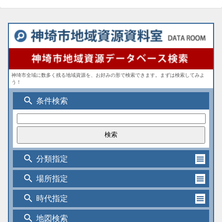
神埼市全域に数多く残る地域資源を、お好みの形で検索できます。まずは検索してみよ
う！
search
条件検索
search
分類指定
search
場所指定
search
時代指定
search
地図検索