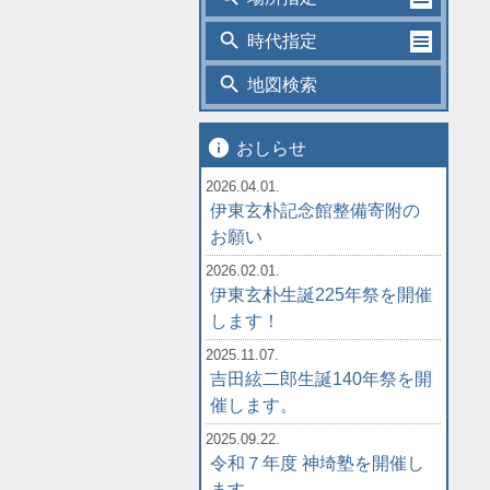
search
時代指定
search
地図検索
info
おしらせ
2026.04.01.
伊東玄朴記念館整備寄附の
お願い
2026.02.01.
伊東玄朴生誕225年祭を開催
します！
2025.11.07.
吉田絃二郎生誕140年祭を開
催します。
2025.09.22.
令和７年度 神埼塾を開催し
ます。