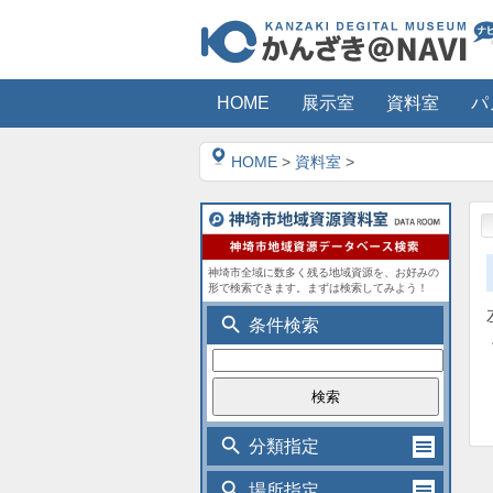
HOME
展示室
資料室
パ
HOME
>
資料室
>
神埼市全域に数多く残る地域資源を、お好みの
形で検索できます。まずは検索してみよう！
search
条件検索
search
分類指定
search
場所指定