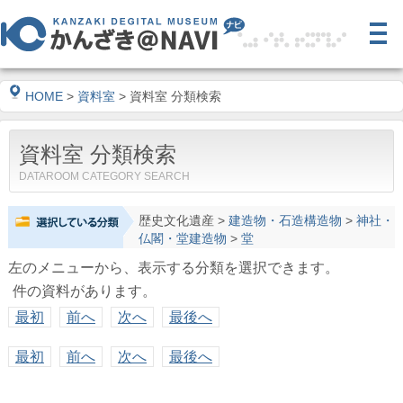
HOME
>
資料室
> 資料室 分類検索
資料室 分類検索
DATAROOM CATEGORY SEARCH
歴史文化遺産
>
建造物・石造構造物
>
神社・
仏閣・堂建造物
>
堂
左のメニューから、表示する分類を選択できます。
件の資料があります。
最初
前へ
次へ
最後へ
最初
前へ
次へ
最後へ