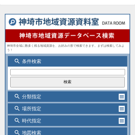
神埼市全域に数多く残る地域資源を、お好みの形で検索できます。まずは検索してみよ
う！
search
条件検索
search
分類指定
search
場所指定
search
時代指定
search
地図検索