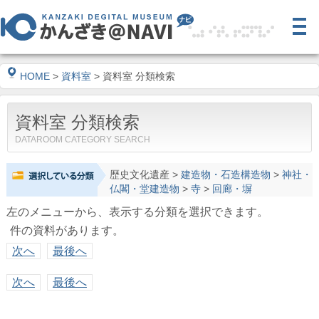
HOME
>
資料室
> 資料室 分類検索
資料室 分類検索
DATAROOM CATEGORY SEARCH
歴史文化遺産
>
建造物・石造構造物
>
神社・
仏閣・堂建造物
>
寺
>
回廊・塀
左のメニューから、表示する分類を選択できます。
件の資料があります。
次へ
最後へ
次へ
最後へ