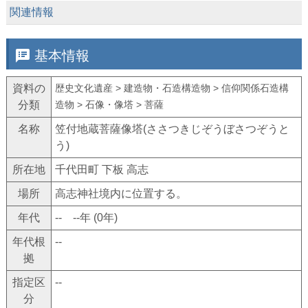
keyboard_arrow_down
関連情報
speaker_notes
基本情報
資料の
歴史文化遺産 > 建造物・石造構造物 > 信仰関係石造構
分類
造物 > 石像・像塔 > 菩薩
名称
笠付地蔵菩薩像塔(ささつきじぞうぼさつぞうと
う)
所在地
千代田町 下板 高志
場所
高志神社境内に位置する。
年代
-- --年 (0年)
年代根
--
拠
指定区
--
分