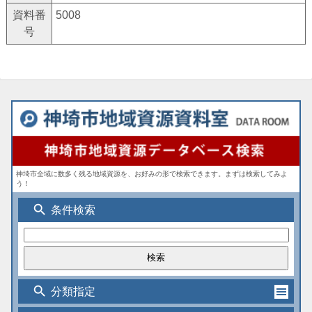
資料番
5008
号
神埼市全域に数多く残る地域資源を、お好みの形で検索できます。まずは検索してみよ
う！
search
条件検索
search
分類指定