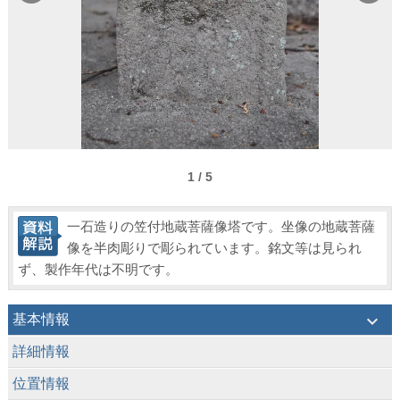
1 / 5
一石造りの笠付地蔵菩薩像塔です。坐像の地蔵菩薩
像を半肉彫りで彫られています。銘文等は見られ
ず、製作年代は不明です。
keyboard_arrow_down
基本情報
keyboard_arrow_down
詳細情報
keyboard_arrow_down
位置情報