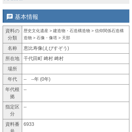
speaker_notes
基本情報
資料の
歴史文化遺産 > 建造物・石造構造物 > 信仰関係石造構
分類
造物 > 石像・像塔 > 天部
名称
恵比寿像(えびすぞう)
所在地
千代田町 﨑村 﨑村
場所
年代
-- --年 (0年)
年代根
--
拠
指定区
--
分
資料番
6933
号