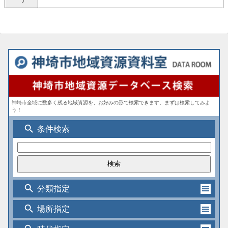
神埼市全域に数多く残る地域資源を、お好みの形で検索できます。まずは検索してみよ
う！
search
条件検索
search
分類指定
search
場所指定