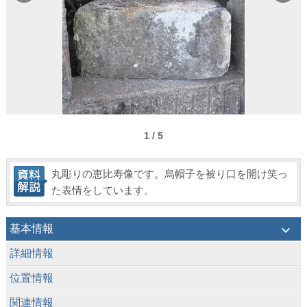
1 / 5
丸彫りの恵比寿像です。烏帽子を被り口を開け笑っ
た表情をしています。
keyboard_arrow_down
基本情報
keyboard_arrow_down
詳細情報
keyboard_arrow_down
位置情報
keyboard_arrow_down
関連情報