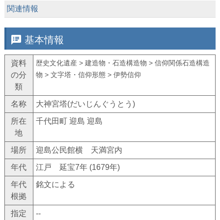
keyboard_arrow_down
関連情報
speaker_notes
基本情報
資料
歴史文化遺産 > 建造物・石造構造物 > 信仰関係石造構造
の分
物 > 文字塔・信仰形態 > 伊勢信仰
類
名称
大神宮塔(だいじんぐうとう)
所在
千代田町 迎島 迎島
地
場所
迎島公民館横 天満宮内
年代
江戸 延宝7年 (1679年)
年代
銘文による
根拠
指定
--