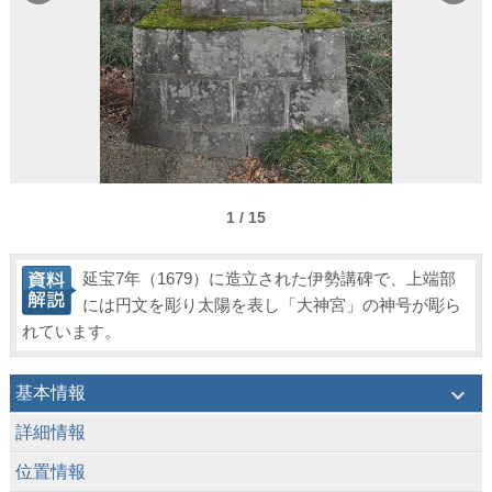
1 / 15
延宝7年（1679）に造立された伊勢講碑で、上端部
には円文を彫り太陽を表し「大神宮」の神号が彫ら
れています。
keyboard_arrow_down
基本情報
keyboard_arrow_down
詳細情報
keyboard_arrow_down
位置情報