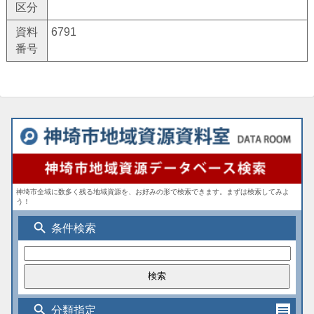
区分
資料
6791
番号
神埼市全域に数多く残る地域資源を、お好みの形で検索できます。まずは検索してみよ
う！
search
条件検索
search
分類指定