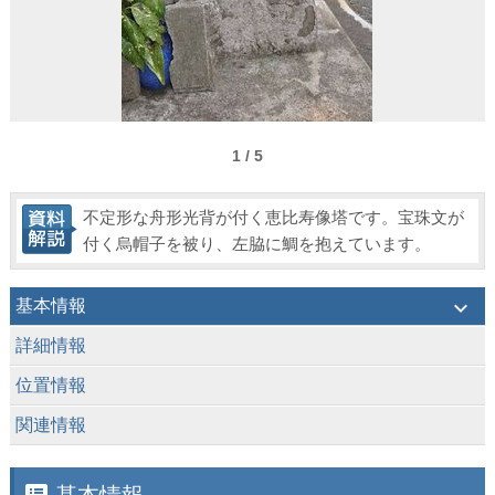
1 / 5
不定形な舟形光背が付く恵比寿像塔です。宝珠文が
付く烏帽子を被り、左脇に鯛を抱えています。
keyboard_arrow_down
基本情報
keyboard_arrow_down
詳細情報
keyboard_arrow_down
位置情報
keyboard_arrow_down
関連情報