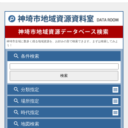
神埼市全域に数多く残る地域資源を、お好みの形で検索できます。まずは検索してみよ
う！
search
条件検索
search
分類指定
search
場所指定
search
時代指定
search
地図検索