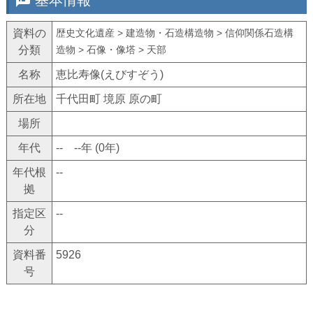
speaker_notes
基本情報
資料の
歴史文化遺産 > 建造物・石造構造物 > 信仰関係石造構
分類
造物 > 石像・像塔 > 天部
名称
恵比寿像(えびすぞう)
所在地
千代田町 境原 原の町
場所
年代
-- --年 (0年)
年代根
--
拠
指定区
--
分
資料番
5926
号