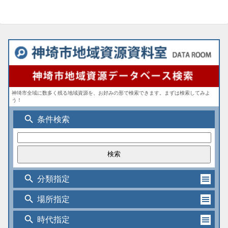
神埼市全域に数多く残る地域資源を、お好みの形で検索できます。まずは検索してみよ
う！
search
条件検索
search
分類指定
search
場所指定
search
時代指定