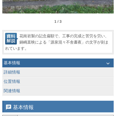
1 / 3
花崗岩製の記念扁額で、工事の完成と苦労を労い、
鍋嶋直映による「源泉混々不舎晝夜」の文字が刻ま
れています。
keyboard_arrow_down
基本情報
keyboard_arrow_down
詳細情報
keyboard_arrow_down
位置情報
keyboard_arrow_down
関連情報
speaker_notes
基本情報