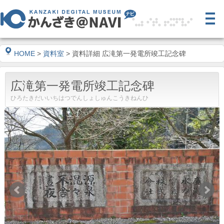
HOME
>
資料室
> 資料詳細 広滝第一発電所竣工記念碑
広滝第一発電所竣工記念碑
ひろたきだいいちはつでんしょしゅんこうきねんひ