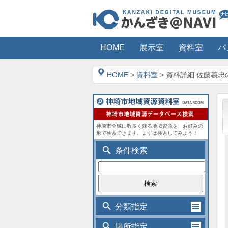
HOME
展示室
資料室
パ
HOME
>
資料室
> 資料詳細 佐藤義忠
神埼市全域に数多く残る地域資源を、お好みの
形で検索できます。まずは検索してみよう！
search
条件検索
search
分類指定
search
場所指定