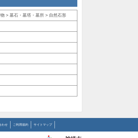
物 > 墓石・墓塔・墓所 > 自然石形
合わせ
ご利用規約
サイトマップ