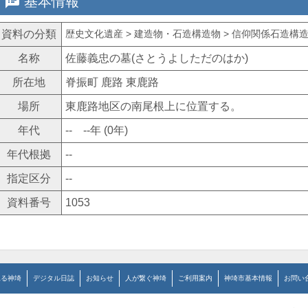
speaker_notes
基本情報
資料の分類
歴史文化遺産 > 建造物・石造構造物 > 信仰関係石造構造
名称
佐藤義忠の墓(さとうよしただのはか)
所在地
脊振町 鹿路 東鹿路
場所
東鹿路地区の南尾根上に位置する。
年代
-- --年 (0年)
年代根拠
--
指定区分
--
資料番号
1053
見る神埼
デジタル日誌
お知らせ
人が繋ぐ神埼
ご利用案内
神埼市基本情報
お問い