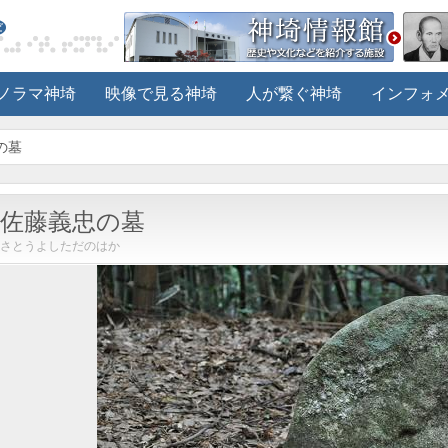
ノラマ神埼
映像で見る神埼
人が繋ぐ神埼
インフォ
の墓
佐藤義忠の墓
さとうよしただのはか