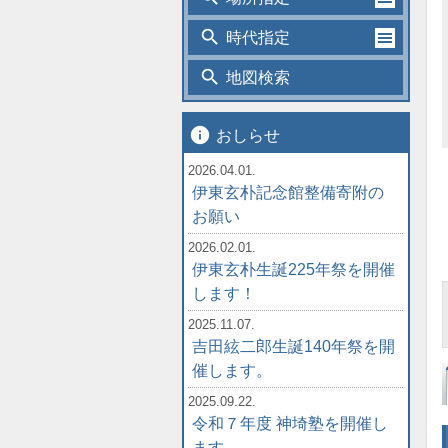
search
時代指定
search
地図検索
info
おしらせ
2026.04.01.
伊東玄朴記念館整備寄附の
お願い
2026.02.01.
伊東玄朴生誕225年祭を開催
します！
2025.11.07.
吉田絃二郎生誕140年祭を開
催します。
2025.09.22.
令和７年度 神埼塾を開催し
ます。