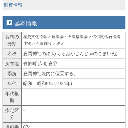
keyboard_arrow_down
関連情報
speaker_notes
基本情報
資料の
歴史文化遺産 > 建造物・石造構造物 > 信仰関係石造構
分類
造物 > 石造施設 > 狛犬
名称
倉岡神社の狛犬(くらおかじんじゃのこまいぬ)
所在地
脊振町 広滝 倉谷
場所
倉岡神社境内に位置する。
年代
昭和 昭和9年 (1934年)
年代根
--
拠
指定区
--
分
資料番
874