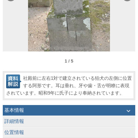
1 / 5
社殿前に左右1対で建立されている狛犬の左側に位置
する阿形です。耳は垂れ、牙や歯・舌が明瞭に表現
されています。昭和9年に氏子により奉納されています。
keyboard_arrow_down
基本情報
keyboard_arrow_down
詳細情報
keyboard_arrow_down
位置情報