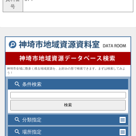
号
神埼市全域に数多く残る地域資源を、お好みの形で検索できます。まずは検索してみよ
う！
search
条件検索
search
分類指定
search
場所指定