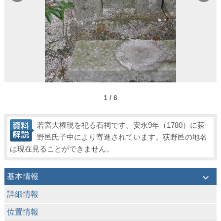
1 / 6
若宮大權現を祀る石祠です。安永9年（1780）に荻
野邑氏子中により寄進されています。荻野邑の地名
は現在見ることができません。
keyboard_arrow_down
基本情報
keyboard_arrow_down
詳細情報
keyboard_arrow_down
位置情報