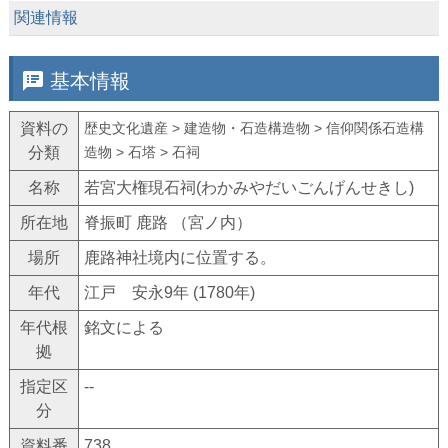
keyboard_arrow_down
関連情報
speaker_notes
基本情報
資料の
歴史文化遺産 > 建造物・石造構造物 > 信仰関係石造構
分類
造物 > 石塔 > 石祠
名称
若宮大権現石祠(わかみやだいごんげんせきし)
所在地
脊振町 鹿路 （宮ノ内）
場所
鹿路神社境内に位置する。
年代
江戸 安永9年 (1780年)
年代根
銘文による
拠
指定区
--
分
資料番
738