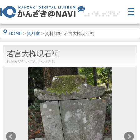
HOME
>
資料室
> 資料詳細 若宮大権現石祠
若宮大権現石祠
わかみやだいごんげんせきし