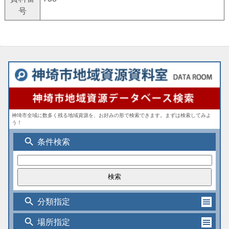
号
神埼市全域に数多く残る地域資源を、お好みの形で検索できます。まずは検索してみよ
う！
search
条件検索
search
分類指定
search
場所指定