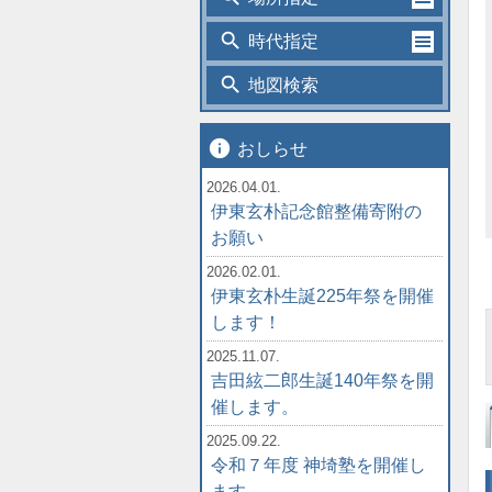
search
時代指定
search
地図検索
info
おしらせ
2026.04.01.
伊東玄朴記念館整備寄附の
お願い
2026.02.01.
伊東玄朴生誕225年祭を開催
します！
2025.11.07.
吉田絃二郎生誕140年祭を開
催します。
2025.09.22.
令和７年度 神埼塾を開催し
ます。