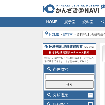
HOME
展示室
資料室
パ
HOME
>
資料室
> 資料詳細 地蔵菩薩
神埼市全域に数多く残る地域資源を、お好みの
形で検索できます。まずは検索してみよう！
search
条件検索
search
分類指定
search
場所指定