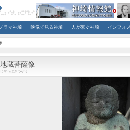
ノラマ神埼
映像で見る神埼
人が繋ぐ神埼
インフォ
像
地蔵菩薩像
じぞうぼさつぞう