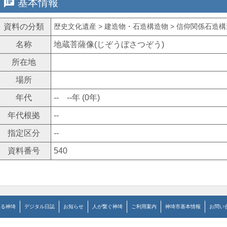
speaker_notes
基本情報
資料の分類
歴史文化遺産 > 建造物・石造構造物 > 信仰関係石造構造
名称
地蔵菩薩像(じぞうぼさつぞう)
所在地
場所
年代
-- --年 (0年)
年代根拠
--
指定区分
--
資料番号
540
見る神埼
デジタル日誌
お知らせ
人が繋ぐ神埼
ご利用案内
神埼市基本情報
お問い