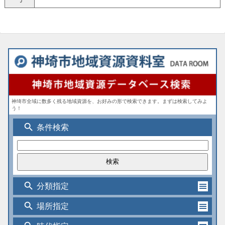
神埼市全域に数多く残る地域資源を、お好みの形で検索できます。まずは検索してみよ
う！
search
条件検索
search
分類指定
search
場所指定