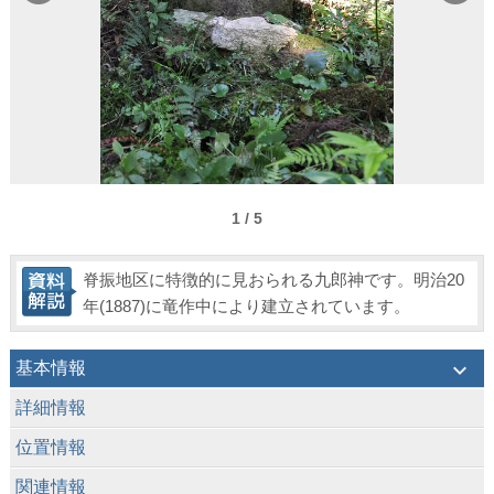
1 / 5
脊振地区に特徴的に見おられる九郎神です。明治20
年(1887)に竜作中により建立されています。
keyboard_arrow_down
基本情報
keyboard_arrow_down
詳細情報
keyboard_arrow_down
位置情報
keyboard_arrow_down
関連情報