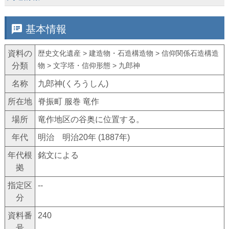
speaker_notes
基本情報
資料の
歴史文化遺産 > 建造物・石造構造物 > 信仰関係石造構造
分類
物 > 文字塔・信仰形態 > 九郎神
名称
九郎神(くろうしん)
所在地
脊振町 服巻 竜作
場所
竜作地区の谷奥に位置する。
年代
明治 明治20年 (1887年)
年代根
銘文による
拠
指定区
--
分
資料番
240
号