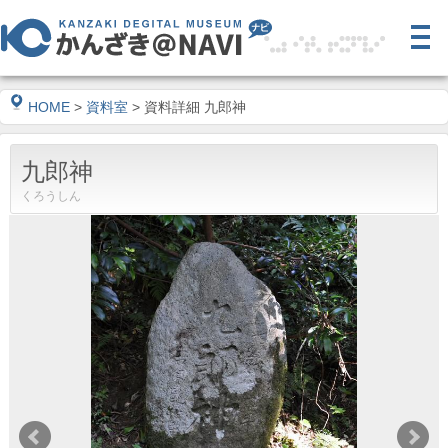
HOME
>
資料室
> 資料詳細 九郎神
九郎神
くろうしん