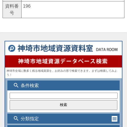
資料番
196
号
神埼市全域に数多く残る地域資源を、お好みの形で検索できます。まずは検索してみよ
う！
search
条件検索
search
分類指定