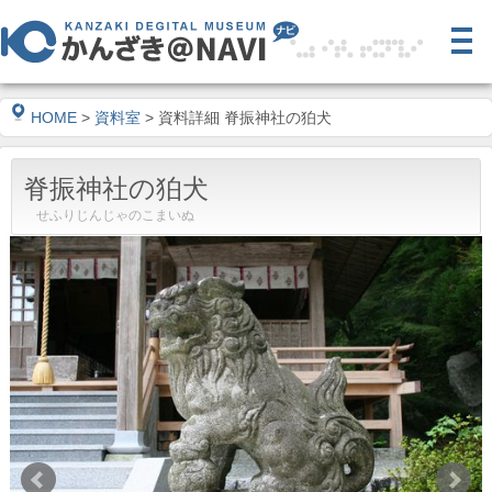
HOME
>
資料室
> 資料詳細 脊振神社の狛犬
脊振神社の狛犬
せふりじんじゃのこまいぬ