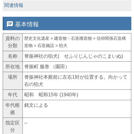
keyboard_arrow_down
関連情報
speaker_notes
基本情報
資料の
歴史文化遺産 > 建造物・石造構造物 > 信仰関係石造構
分類
造物 > 石造施設 > 狛犬
名称
脊振神社の狛犬( せふりじんじゃのこまいぬ)
所在地
脊振町 服巻 （園田）
場所
脊振神社本殿前に左右1対が位置する。向かって
右の狛犬
年代
昭和 昭和15年 (1940年)
年代根
銘文による
拠
指定区
--
分