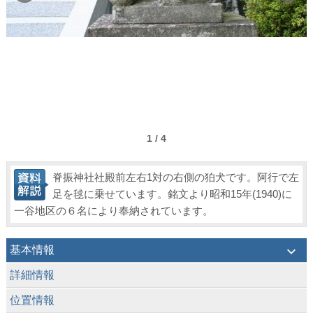
1 / 4
脊振神社社殿前左右1対の右側の狛犬です。阿行で左
足を毬に乗せています。銘文より昭和15年(1940)に
一谷地区の６名により奉納されています。
keyboard_arrow_down
基本情報
keyboard_arrow_down
詳細情報
keyboard_arrow_down
位置情報