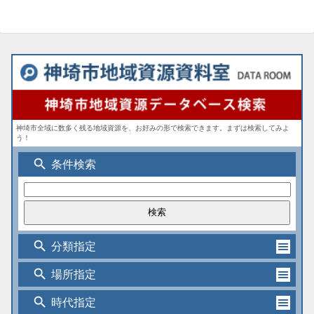
神埼市全域に数多く残る地域資源を、お好みの形で検索できます。まずは検索してみよ
う！
search
条件検索
search
分類指定
search
場所指定
search
時代指定