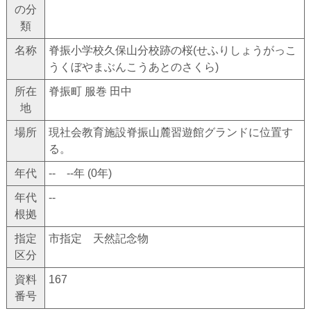
の分
類
名称
脊振小学校久保山分校跡の桜(せふりしょうがっこ
うくぼやまぶんこうあとのさくら)
所在
脊振町 服巻 田中
地
場所
現社会教育施設脊振山麓習遊館グランドに位置す
る。
年代
-- --年 (0年)
年代
--
根拠
指定
市指定 天然記念物
区分
資料
167
番号