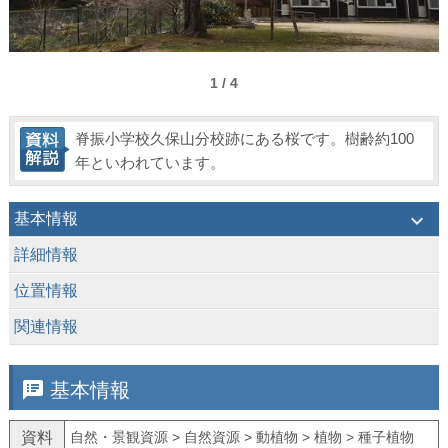
1 / 4
脊振小学校久保山分校跡にある桜です。樹齢約100
年といわれています。
keyboard_arrow_down
基本情報
keyboard_arrow_down
詳細情報
keyboard_arrow_down
位置情報
keyboard_arrow_down
関連情報
speaker_notes
基本情報
資料
自然・景観資源 > 自然資源 > 動植物 > 植物 > 種子植物