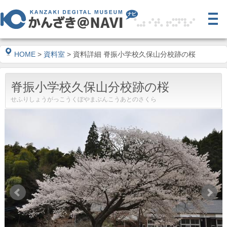
HOME
>
資料室
> 資料詳細 脊振小学校久保山分校跡の桜
脊振小学校久保山分校跡の桜
せふりしょうがっこうくぼやまぶんこうあとのさくら