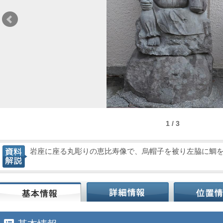
1 / 3
岩座に座る丸彫りの恵比寿像で、烏帽子を被り左脇に鯛