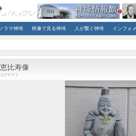
ノラマ神埼
映像で見る神埼
人が繋ぐ神埼
インフォ
恵比寿像
えびすぞう