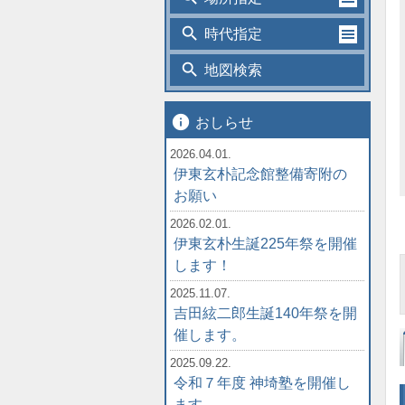
search
時代指定
search
地図検索
info
おしらせ
2026.04.01.
伊東玄朴記念館整備寄附の
お願い
2026.02.01.
伊東玄朴生誕225年祭を開催
します！
2025.11.07.
吉田絃二郎生誕140年祭を開
催します。
2025.09.22.
令和７年度 神埼塾を開催し
ます。