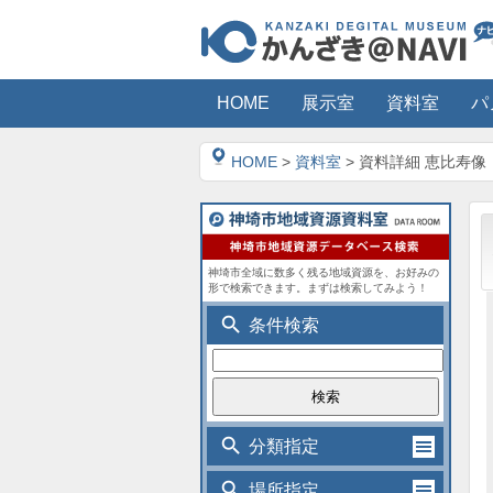
HOME
展示室
資料室
パ
HOME
>
資料室
> 資料詳細 恵比寿像
神埼市全域に数多く残る地域資源を、お好みの
形で検索できます。まずは検索してみよう！
search
条件検索
search
分類指定
search
場所指定