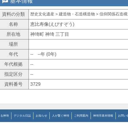
speaker_notes
基本情報
資料の分類
歴史文化遺産 > 建造物・石造構造物 > 信仰関係石造構造
名称
恵比寿像(えびすぞう)
所在地
神埼町 神埼 三丁目
場所
年代
-- --年 (0年)
年代根拠
--
指定区分
--
資料番号
3729
見る神埼
デジタル日誌
お知らせ
人が繋ぐ神埼
ご利用案内
神埼市基本情報
お問い