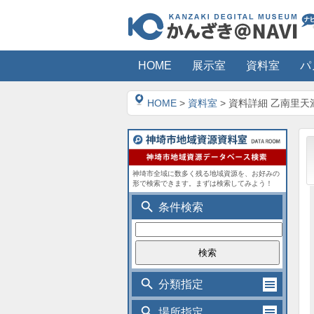
HOME
展示室
資料室
パ
HOME
>
資料室
> 資料詳細 乙南里
神埼市全域に数多く残る地域資源を、お好みの
形で検索できます。まずは検索してみよう！
search
条件検索
search
分類指定
search
場所指定