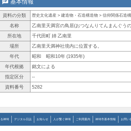
speaker_notes
基本情報
資料の分類
歴史文化遺産 > 建造物・石造構造物 > 信仰関係石造構造
名称
乙南里天満宮の鳥居(おつなんりてんまんぐうの
所在地
千代田町 姉 乙南里
場所
乙南里天満神社境内に位置する。
年代
昭和 昭和10年 (1935年)
年代根拠
銘文による
指定区分
--
資料番号
5282
見る神埼
デジタル日誌
お知らせ
人が繋ぐ神埼
ご利用案内
神埼市基本情報
お問い