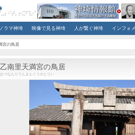
ノラマ神埼
映像で見る神埼
人が繋ぐ神埼
インフォ
天満宮の鳥居
乙南里天満宮の鳥居
おつなんりてんまんぐうのとりい