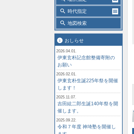
search
時代指定
search
地図検索
info
おしらせ
2026.04.01.
伊東玄朴記念館整備寄附の
お願い
2026.02.01.
伊東玄朴生誕225年祭を開催
します！
2025.11.07.
吉田絃二郎生誕140年祭を開
催します。
2025.09.22.
令和７年度 神埼塾を開催し
ます。