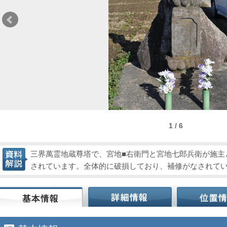
1 / 6
三界萬霊地蔵尊塔で、宮地■右衛門と宮地七郎兵衛が施主
されています。全体的に破損しており、補修がなされて