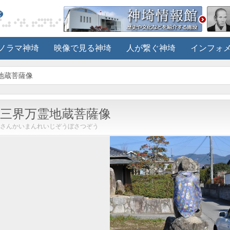
ノラマ神埼
映像で見る神埼
人が繋ぐ神埼
インフォ
霊地蔵菩薩像
三界万霊地蔵菩薩像
さんかいまんれいじぞうぼさつぞう