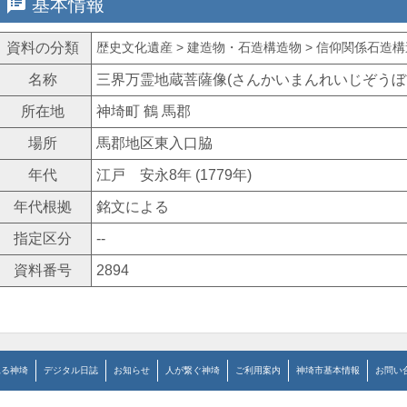
speaker_notes
基本情報
資料の分類
歴史文化遺産 > 建造物・石造構造物 > 信仰関係石造構造
名称
三界万霊地蔵菩薩像(さんかいまんれいじぞうぼ
所在地
神埼町 鶴 馬郡
場所
馬郡地区東入口脇
年代
江戸 安永8年 (1779年)
年代根拠
銘文による
指定区分
--
資料番号
2894
見る神埼
デジタル日誌
お知らせ
人が繋ぐ神埼
ご利用案内
神埼市基本情報
お問い