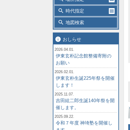
search
時代指定
search
地図検索
info
おしらせ
2026.04.01.
伊東玄朴記念館整備寄附の
お願い
2026.02.01.
伊東玄朴生誕225年祭を開催
します！
2025.11.07.
吉田絃二郎生誕140年祭を開
催します。
2025.09.22.
令和７年度 神埼塾を開催し
ます。