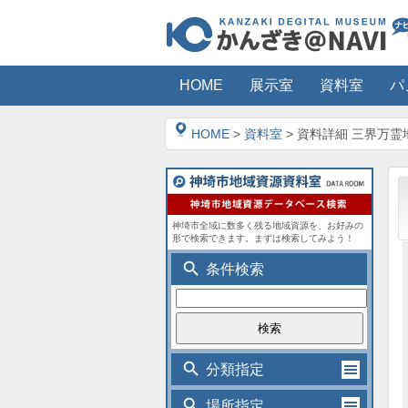
HOME
展示室
資料室
パ
HOME
>
資料室
> 資料詳細 三界万
神埼市全域に数多く残る地域資源を、お好みの
形で検索できます。まずは検索してみよう！
search
条件検索
search
分類指定
search
場所指定