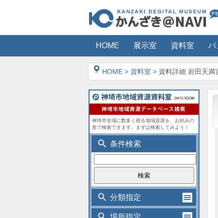
HOME
展示室
資料室
パ
HOME
>
資料室
> 資料詳細 岩田天満
神埼市全域に数多く残る地域資源を、お好みの
形で検索できます。まずは検索してみよう！
search
条件検索
search
分類指定
search
場所指定