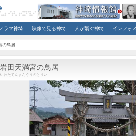
ノラマ神埼
映像で見る神埼
人が繋ぐ神埼
インフォ
宮の鳥居
岩田天満宮の鳥居
いわたてんまんぐうのとりい