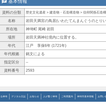
speaker_notes
基本情報
資料の分類
歴史文化遺産 > 建造物・石造構造物 > 信仰関係石造構造
名称
岩田天満宮の鳥居(いわたてんまんぐうのとりい
所在地
神埼町 尾崎 岩田
場所
岩田天満神社境内に位置する。
年代
江戸 享保6年 (1721年)
年代根拠
銘文による
指定区分
--
資料番号
2593
見る神埼
デジタル日誌
お知らせ
人が繋ぐ神埼
ご利用案内
神埼市基本情報
お問い