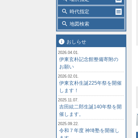
search
時代指定
search
地図検索
info
おしらせ
2026.04.01.
伊東玄朴記念館整備寄附の
お願い
2026.02.01.
伊東玄朴生誕225年祭を開催
します！
2025.11.07.
吉田絃二郎生誕140年祭を開
催します。
2025.09.22.
令和７年度 神埼塾を開催し
ます。