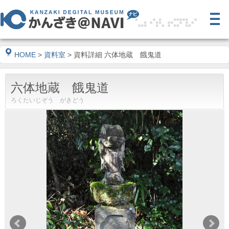
HOME
>
資料室
> 資料詳細 六体地蔵 餓鬼道
六体地蔵 餓鬼道
ろくたいじぞう がきどう