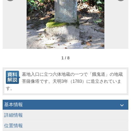
1 / 8
墓地入口に立つ六体地蔵の一つで「餓鬼道」の地蔵
菩薩像塔です。天明3年（1783）に造立されていま
す。
keyboard_arrow_down
基本情報
keyboard_arrow_down
詳細情報
keyboard_arrow_down
位置情報