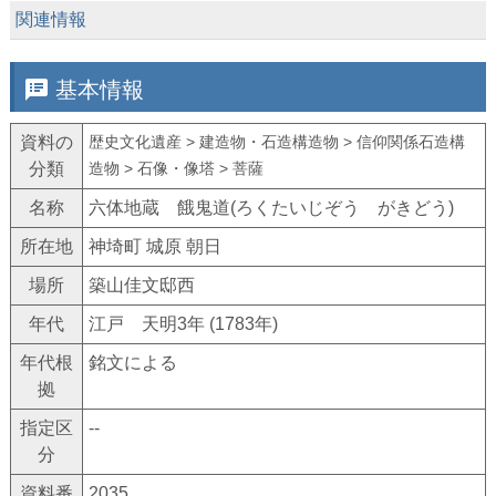
keyboard_arrow_down
関連情報
speaker_notes
基本情報
資料の
歴史文化遺産 > 建造物・石造構造物 > 信仰関係石造構
分類
造物 > 石像・像塔 > 菩薩
名称
六体地蔵 餓鬼道(ろくたいじぞう がきどう)
所在地
神埼町 城原 朝日
場所
築山佳文邸西
年代
江戸 天明3年 (1783年)
年代根
銘文による
拠
指定区
--
分
資料番
2035