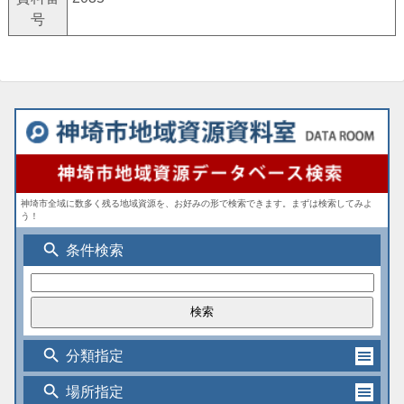
号
神埼市全域に数多く残る地域資源を、お好みの形で検索できます。まずは検索してみよ
う！
search
条件検索
search
分類指定
search
場所指定