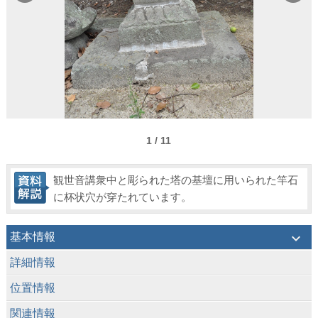
1 / 11
観世音講衆中と彫られた塔の基壇に用いられた竿石
に杯状穴が穿たれています。
keyboard_arrow_down
基本情報
keyboard_arrow_down
詳細情報
keyboard_arrow_down
位置情報
keyboard_arrow_down
関連情報