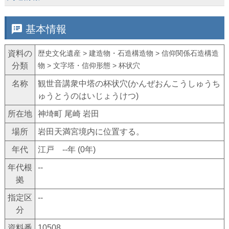
speaker_notes
基本情報
資料の
歴史文化遺産 > 建造物・石造構造物 > 信仰関係石造構造
分類
物 > 文字塔・信仰形態 > 杯状穴
名称
観世音講衆中塔の杯状穴(かんぜおんこうしゅうち
ゅうとうのはいじょうけつ)
所在地
神埼町 尾崎 岩田
場所
岩田天満宮境内に位置する。
年代
江戸 --年 (0年)
年代根
--
拠
指定区
--
分
資料番
10508