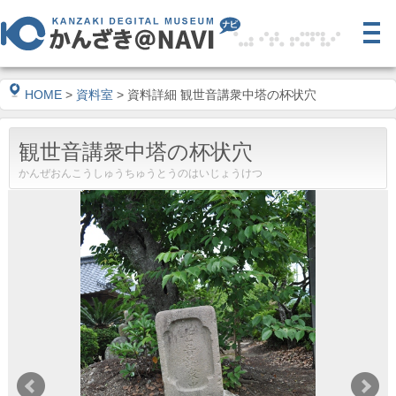
HOME
>
資料室
> 資料詳細 観世音講衆中塔の杯状穴
観世音講衆中塔の杯状穴
かんぜおんこうしゅうちゅうとうのはいじょうけつ