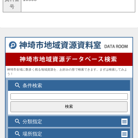
号
神埼市全域に数多く残る地域資源を、お好みの形で検索できます。まずは検索してみよ
う！
search
条件検索
search
分類指定
search
場所指定