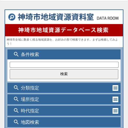
神埼市全域に数多く残る地域資源を、お好みの形で検索できます。まずは検索してみよ
う！
search
条件検索
search
分類指定
search
場所指定
search
時代指定
search
地図検索