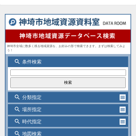
神埼市全域に数多く残る地域資源を、お好みの形で検索できます。まずは検索してみよ
う！
search
条件検索
search
分類指定
search
場所指定
search
時代指定
search
地図検索