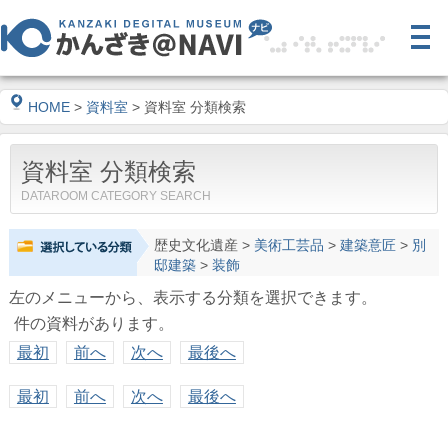
HOME
>
資料室
> 資料室 分類検索
資料室 分類検索
DATAROOM CATEGORY SEARCH
歴史文化遺産
>
美術工芸品
>
建築意匠
>
別
邸建築
>
装飾
左のメニューから、表示する分類を選択できます。
件の資料があります。
最初
前へ
次へ
最後へ
最初
前へ
次へ
最後へ