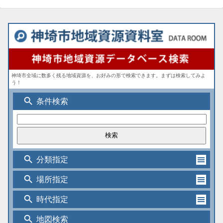
神埼市全域に数多く残る地域資源を、お好みの形で検索できます。まずは検索してみよ
う！
search
条件検索
search
分類指定
search
場所指定
search
時代指定
search
地図検索